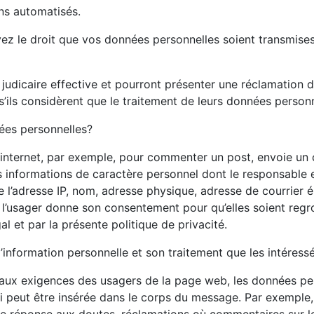
ns automatisés.
 avez le droit que vos données personnelles soient transmi
e judicaire effective et pourront présenter une réclamation d
ils considèrent que le traitement de leurs données personn
nées personnelles?
nternet, par exemple, pour commenter un post, envoie un co
es informations de caractère personnel dont le responsable
’adresse IP, nom, adresse physique, adresse de courrier é
, l’usager donne son consentement pour qu’elles soient regr
gal et par la présente politique de privacité.
’information personnelle et son traitement que les intéressés
 aux exigences des usagers de la page web, les données p
ui peut être insérée dans le corps du message. Par exemple
 réponse aux doutes, réclamations où commentaires sur le